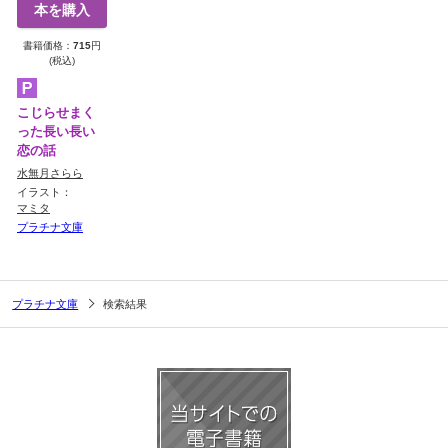
本を購入
書籍価格：
715
円
(税込)
こじらせまく
った長い長い
恋の話
水無月さらら
イラスト：
マミタ
プラチナ文庫
プラチナ文庫
検索結果