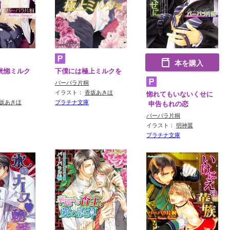
本を購入
恍惚ミルク
下僕には極上ミルクを
バーバラ片桐
イラスト：
香坂あきほ
惚れてもいないくせに
坂あきほ
プラチナ文庫
申告もれの恋
バーバラ片桐
イラスト：
明神翼
プラチナ文庫