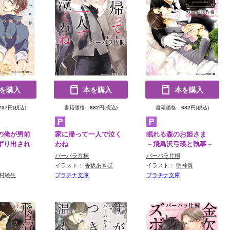
を購入
本を購入
本を購入
737
円(税込)
書籍価格：
682
円(税込)
書籍価格：
682
円(税込)
の俺が男前
家に帰って一人で泣く
眠れる森のお姫さま
ずり出され
わね
－飛鳥沢弓瑛と執事－
バーバラ片桐
バーバラ片桐
イラスト：
香坂あきほ
イラスト：
明神翼
村綾生
プラチナ文庫
プラチナ文庫