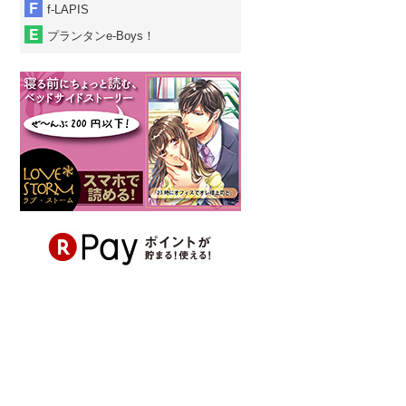
f-LAPIS
プランタンe-Boys！