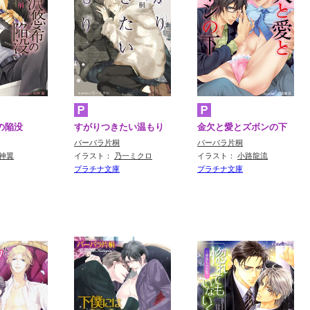
の陥没
すがりつきたい温もり
金欠と愛とズボンの下
バーバラ片桐
バーバラ片桐
神翼
イラスト：
乃一ミクロ
イラスト：
小路龍流
プラチナ文庫
プラチナ文庫