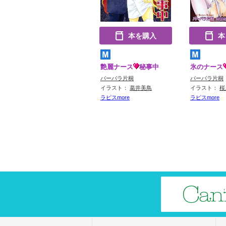
本を購入
本
艶麗ナース
秘事中
氷のナース
バーバラ片桐
バーバラ片桐
イラスト：
葛井美鳥
イラスト：
桜
ラピスmore
ラピスmore