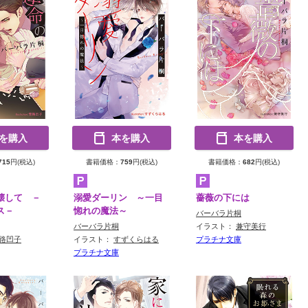
を購入
本を購入
本を購入
715
円(税込)
書籍価格：
759
円(税込)
書籍価格：
682
円(税込)
壊して －
溺愛ダーリン ～一目
薔薇の下には
ス－
惚れの魔法～
バーバラ片桐
バーバラ片桐
イラスト：
兼守美行
路凹子
イラスト：
すずくらはる
プラチナ文庫
プラチナ文庫