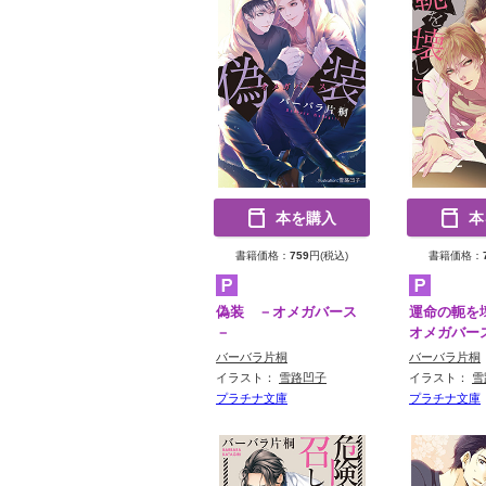
本を購入
本
書籍価格：
759
円(税込)
書籍価格：
偽装 －オメガバース
運命の軛を
－
オメガバー
バーバラ片桐
バーバラ片桐
イラスト：
雪路凹子
イラスト：
雪
プラチナ文庫
プラチナ文庫