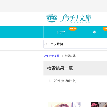
トップ
本
プラチナ文庫
検索結果
検索結果一覧
1
～
20
件(全
39
件中）