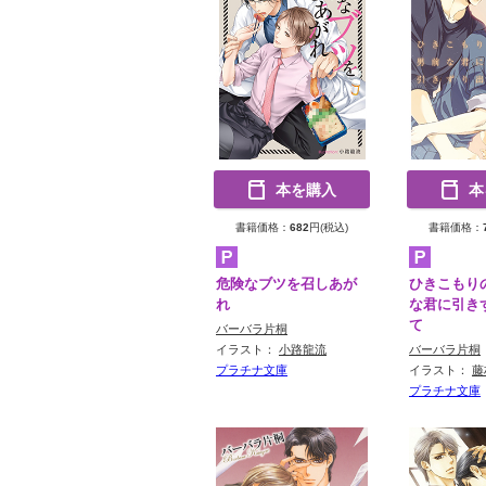
本を購入
本
書籍価格：
682
円(税込)
書籍価格：
危険なブツを召しあが
ひきこもり
れ
な君に引き
て
バーバラ片桐
イラスト：
小路龍流
バーバラ片桐
プラチナ文庫
イラスト：
藤
プラチナ文庫