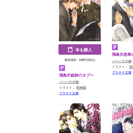
本を購入
飛鳥沢悠希
書籍価格：
649
円(税込)
バーバラ片桐
イラスト：
明
プラチナ文庫
飛鳥沢総帥のタブー
バーバラ片桐
イラスト：
明神翼
プラチナ文庫