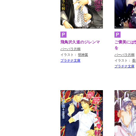
飛鳥沢久道のジレンマ
ご褒美には
を
バーバラ片桐
イラスト：
明神翼
バーバラ片桐
プラチナ文庫
イラスト：
香
プラチナ文庫