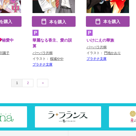
を購入
本を購入
本を購入
秘愛中
いけにえの華族
華麗なる香主、愛の誤
算
バーバラ片桐
川園子
イラスト：
門地かおり
バーバラ片桐
プラチナ文庫
イラスト：
桜城やや
プラチナ文庫
1
2
>