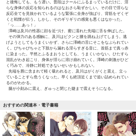
と後悔しても、もう遅い。普段はクールにふるまっているだけに、淫
らな身体の反応を知られるのはなおさら恥ずかしい。その目で淫らな
反応全てを見抜かれているような緊張に全身が強ばり、背筋をぞくぞ
くと戦慄が伝う。しかし、そのギリギリの感覚も悪くはなかった。
「っ……あっ！」
澤崎は及川の性器に顔を近づけ、蜜に濡れた先端に舌を伸ばした。
その弾力のある感触に、及川はビクンと腰を跳ね上げてしまう。逃
げようとしてもうまくいかず、さらに澤崎の舌にそこをなぶられてい
く。ぴちゃぴちゃと下肢から漏れる淫らすぎる音に、首筋まで真っ赤
に染まった。平然とふるまおうとしても、うまくいかない。ひたすら
混乱がわき起こり、身体が淫らに溶け崩れていく。澤崎の刺激がひど
く巧みで、冷静に対処できないせいかもしれない。
先端を唇に含まれて軽く吸われると、及川はがくがくと震え、立っ
ていることすら危うくなった。早くも絶頂近くまで追い詰められてい
るのがわかる。
腿が小刻みに震え、ぎゅっと閉じた睫まで震えそうになる。
おすすめの関連本・電子書籍