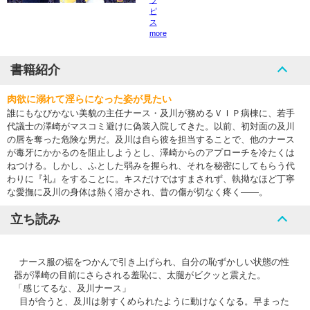
ラ
ピ
ス
more
書籍紹介
肉欲に溺れて淫らになった姿が見たい
誰にもなびかない美貌の主任ナース・及川が務めるＶＩＰ病棟に、若手
代議士の澤崎がマスコミ避けに偽装入院してきた。以前、初対面の及川
の唇を奪った危険な男だ。及川は自ら彼を担当することで、他のナース
が毒牙にかかるのを阻止しようとし、澤崎からのアプローチを冷たくは
ねつける。しかし、ふとした弱みを握られ、それを秘密にしてもらう代
わりに『礼』をすることに。キスだけではすまされず、執拗なほど丁寧
な愛撫に及川の身体は熱く溶かされ、昔の傷が切なく疼く――。
立ち読み
ナース服の裾をつかんで引き上げられ、自分の恥ずかしい状態の性
器が澤崎の目前にさらされる羞恥に、太腿がビクッと震えた。
「感じてるな、及川ナース」
目が合うと、及川は射すくめられたように動けなくなる。早まった