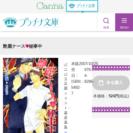
検索
MENU
艶麗ナース
秘事中
本販
2007/10/25
バ
ー
売
978-
バ
日：
4-
ラ
ISBN：
8296-
本を購入
片
5492-
桐
7
イ
本価格：
524
円
(税込)
ラ
ス
ト：
葛
井
美
鳥