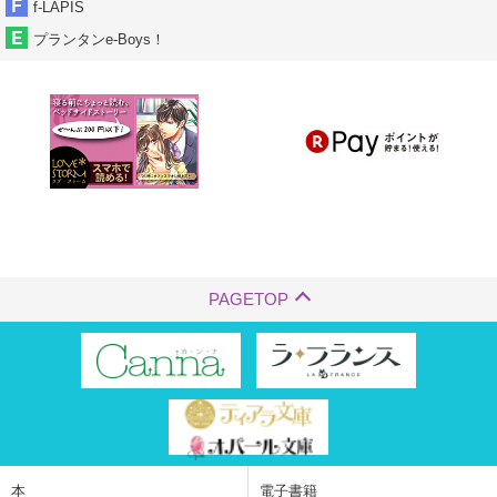
f-LAPIS
プランタンe-Boys！
PAGETOP
本
電子書籍