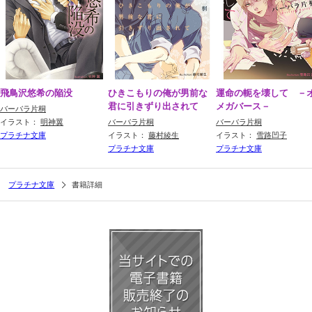
飛鳥沢悠希の陥没
ひきこもりの俺が男前な
運命の軛を壊して －
君に引きずり出されて
メガバース－
バーバラ片桐
イラスト：
明神翼
バーバラ片桐
バーバラ片桐
プラチナ文庫
イラスト：
藤村綾生
イラスト：
雪路凹子
プラチナ文庫
プラチナ文庫
プラチナ文庫
書籍詳細