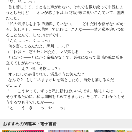
「や、だ……っ」
首も苦しくて、まともに声が出ない。それでも振り絞って非難しよ
うとしたけど――オレが感じる以上に指が喉に食いこんでいて、無理
だった。
「私の気持ちをまるで理解していない。――どれだけ余裕がないのか
も、苦しさも。――理解していれば、こんな――平然と私を追いつめ
ることなんて、しないはずです」
「んん……っ、く……っ」
何を言ってるんだよ、黒川……っ!?
（これ以上、窓の外に出たら、マジ落ちる……っ）
とにかく――とにかく余裕がなくて、必死になって黒川の腕に爪を
立ててしがみついた。
（―――え？ 何、冬樹……？）
オレにしがみ掴まれて、満足そうに笑んだ？
なんで？ もしこのままオレを落としたら、自分も落ちるんだ
ぞ……!?
「――こうやって、ずっと私に頼ればいいんです。暁礼くんは……。
そうするために、私は周囲を固めてきました。そして、これからもそ
うするつもりでしたが――」
「と……う、き……っ、や……っ」
おすすめの関連本・電子書籍