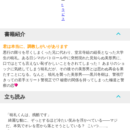
f-
ラ
ピ
ス
書籍紹介
君は本当に、調教しがいがあります
悪行の限りを尽くしまくった兄に代わり、堂京寺組の組長となった大学
生の暁礼。ある日シマのパトロール中に突然現れた見知らぬ美形男に、
口ではとても言えない恥ずかしいことをされてしまった！ あまりのショ
ックに気絶してしまう暁礼だが、その後その美形男とは思わぬ再会を果
たすことになる。なんと、暁礼を襲った美形男――黒川冬樹は、警視庁
きっての若手エリート警視正で!? 秘密の関係を持ってしまった極道と警
察の恋
立ち読み
「暁礼くんは、残酷です」
綺麗な貌に、ぞっとするほど冷たい笑みを浮かべている――マジ
だ、本気でオレを窓から落とそうとしている？ こいつ……。