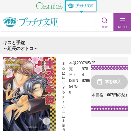
検索
MENU
キスと手錠
～組長のオトコ～
本販
2007/05/25
ま
る
売
978-
い
日：
4-
ゆ
ISBN：
8296-
本を購入
り
5475-
イ
0
ラ
本価格：
607
円
(税込)
ス
ト：
こ
う
じ
ま
奈
月