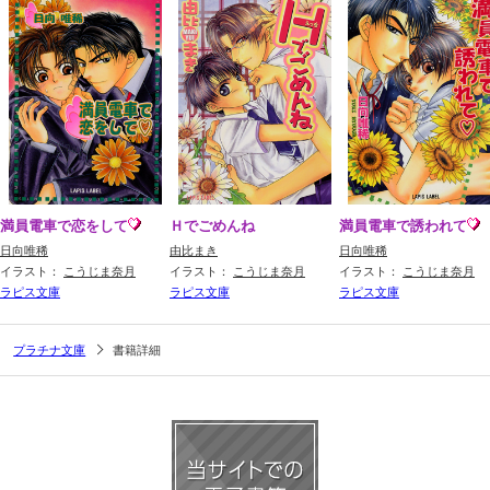
満員電車で恋をして
Ｈでごめんね
満員電車で誘われて
日向唯稀
由比まき
日向唯稀
イラスト：
こうじま奈月
イラスト：
こうじま奈月
イラスト：
こうじま奈月
ラピス文庫
ラピス文庫
ラピス文庫
プラチナ文庫
書籍詳細