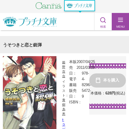
検索
MENU
うそつきと恋と銃弾
本販
2007/04/25
姫
野
売
2011/03/25
百
日：
978-
合
電子
4-
本を購入
イ
書籍
8296-
ラ
販売
5472-
ス
本価格：
628
円
(税込)
ト：
日：
9
青
ISBN：
樹
糸
怱
f-
ラ