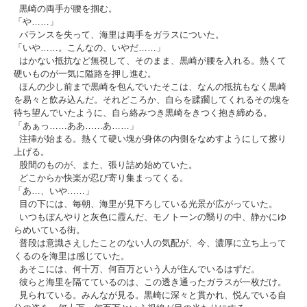
黒崎の両手が腰を掴む。
「や……」
バランスを失って、海里は両手をガラスについた。
「いや……。こんなの、いやだ……」
はかない抵抗など無視して、そのまま、黒崎が腰を入れる。熱くて
硬いものが一気に隘路を押し進む。
ほんの少し前まで黒崎を包んでいたそこは、なんの抵抗もなく黒崎
を易々と飲み込んだ。それどころか、自らを蹂躙してくれるその塊を
待ち望んでいたように、自ら絡みつき黒崎をきつく抱き締める。
「あぁっ……ああ……あ……」
注挿が始まる。熱くて硬い塊が身体の内側をなめすようにして擦り
上げる。
股間のものが、また、張り詰め始めていた。
どこからか快楽が忍び寄り集まってくる。
「あ…、いや……」
目の下には、毎朝、海里が見下ろしている光景が広がっていた。
いつもぼんやりと灰色に霞んだ、モノトーンの翳りの中、静かにゆ
らめいている街。
普段は意識さえしたことのない人の気配が、今、濃厚に立ち上って
くるのを海里は感じていた。
あそこには、何十万、何百万という人が住んでいるはずだ。
彼らと海里を隔てているのは、この透き通ったガラスが一枚だけ。
見られている。みんなが見る。黒崎に深々と貫かれ、悦んでいる自