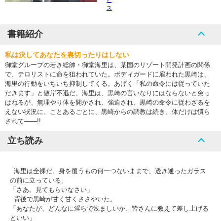
ピ
ス
書籍紹介
私は決してあなたを裏切ったりはしない
御堂グループの若き総帥・御堂海里は、某国のリゾート開発計画の関係
で、テロリストに命を狙われていた。ボディガードに雇われた黒崎は、
海里の行動をいちいち抑制してくる。あげく「私の命令には従っていた
だきます」と傲岸不遜だ。海里は、黒崎の言いなりにはならないと突っ
ぱねるが、無理やり体を開かされ、強迫され、黒崎の命令に従わざるを
えない状況に。ことあるごとに、黒崎からの調教は続き、体だけは慣ら
されて――!!
立ち読み
海里は全裸だ。身を覆うもの何一つないままで、透き通ったガラス
の前に立っている。
「さあ。見てもらいなさい」
背後で黒崎が甘く甘くささやいた。
「あなたが、どんなに淫らで浅ましいか、皆さんに教えて差し上げる
といい」