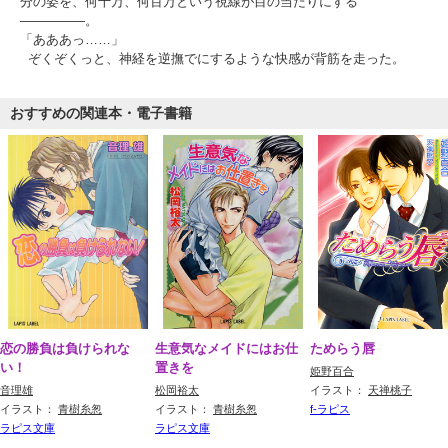
分の姿を、何十万、何百万という視線が目の当たりにする
―――――。
「あああっ……」
ぞくぞくっと、神経を逆撫でにするような快感が背筋を走った。
おすすめの関連本・電子書籍
恋の勝負は負けられな
生意気なメイドにはお仕
ためらう唇
い！
置きを
姫野百合
音理雄
松岡裕太
イラスト：
天禅桃子
イラスト：
青樹糸怱
イラスト：
青樹糸怱
f-ラピス
ラピス文庫
ラピス文庫