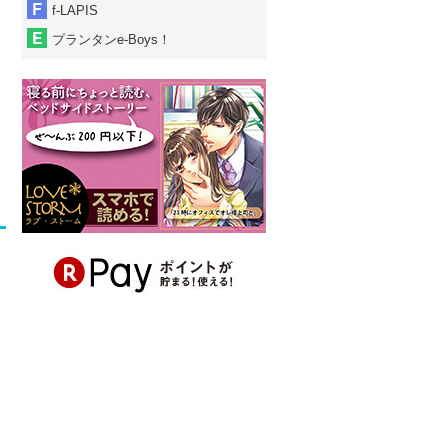
f-LAPIS
プランタンe-Boys！