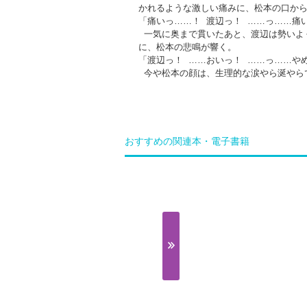
かれるような激しい痛みに、松本の口か
「痛いっ……！ 渡辺っ！ ……っ……痛
一気に奥まで貫いたあと、渡辺は勢いよ
に、松本の悲鳴が響く。
「渡辺っ！ ……おいっ！ ……っ……や
今や松本の顔は、生理的な涙やら涎やら
おすすめの関連本・電子書籍