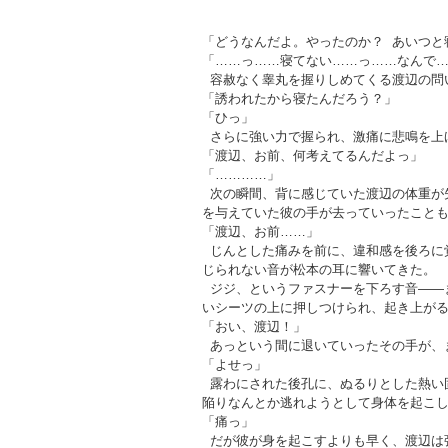
「どうなんだよ。やったのか？ あいつと
「……っ……寝てない……っ……なんで
容赦なく睾丸を握りしめてくる渡辺の問
「誘われたから寝たんだろう？」
「ひっ」
さらに強い力で握られ、激痛に悲鳴を上
「渡辺、お前、何考えてるんだよっ」
「…………」
次の瞬間、背に感じていた渡辺の体重が
を与えていた彼の手が去っていったこと
「渡辺、お前……」
じんとした痛みを前に、違和感を後ろに
じられない音が松本の耳に響いてきた。
ジジ、というファスナーを下ろす音――
いシーツの上に押しつけられ、起き上が
「おい、渡辺！」
あっという間に退いていったその手が、
「よせっ」
露わにされた後孔に、ぬるりとした熱い
陥りなんとか逃れようとして身体を起こ
「痛っ」
だが彼が身を起こすよりも早く、渡辺は