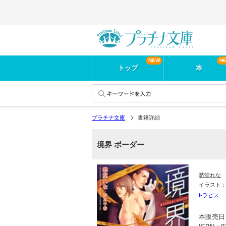
トップ
本
プラチナ文庫
書籍詳細
境界 ボーダー
愁堂れな
イラスト
f-ラピス
本販売日