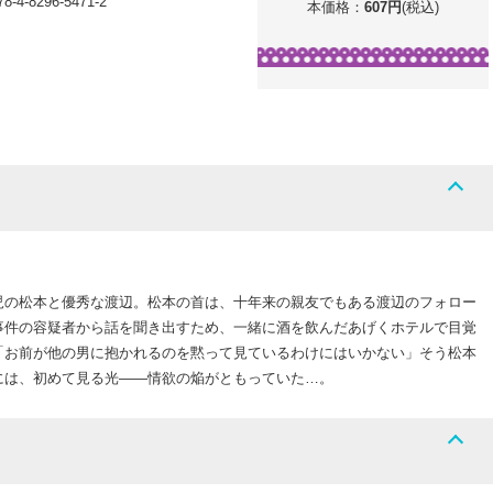
78-4-8296-5471-2
本価格：
607
円
(税込)
児の松本と優秀な渡辺。松本の首は、十年来の親友でもある渡辺のフォロー
事件の容疑者から話を聞き出すため、一緒に酒を飲んだあげくホテルで目覚
「お前が他の男に抱かれるのを黙って見ているわけにはいかない」そう松本
には、初めて見る光――情欲の焔がともっていた…。