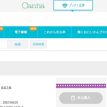
電子書籍
これから出る本
働くおにいさんブロ
検索
詳細検索
：
奈良千春
本を購入
：
2007/04/25