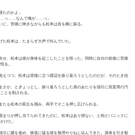
寝たのかよ」
……っ……なんで俺が……っ」
いに、苦痛に呻きながらも松本は首を横に振る。
げた松本は、たまらず大声で叫んでいた。
失せ、松本は彼が身体を起こしたことを悟った。同時に自分の前後に苦痛
も悟る。
覚えつつ、松本は背後に立つ渡辺を振り返ろうとしたのだが、そのとき信
まさか、とぎょっとし、振り返ろうとした肩のあたりを強引に宿直用の汚
ることを制される。
またも松本の双丘を掴み、両手でそこを押し広げられる。
固まりが押し当てられてきたのに、松本はあり得ない、と殆どパニックに
しかけた。
強引に腰を進め、狭道に猛る雄を無理やりねじ込んできた。身体を引き裂