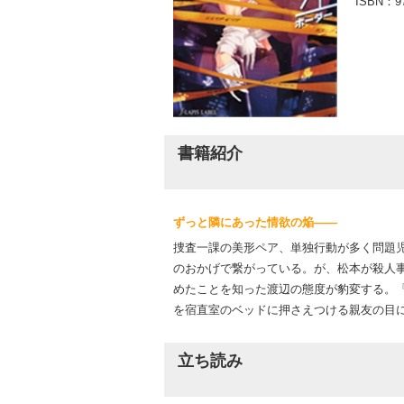
ISBN：
9
書籍紹介
ずっと隣にあった情欲の焔――
捜査一課の美形ペア、単独行動が多く問題
のおかげで繋がっている。が、松本が殺人
めたことを知った渡辺の態度が豹変する。
を宿直室のベッドに押さえつける親友の目
立ち読み