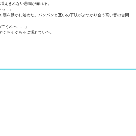
ら堪えきれない悲鳴が漏れる。
いっ！」
く腰を動かし始めた。パンパンと互いの下肢がぶつかり合う高い音の合間
めてくれっ……」
でぐちゃぐちゃに濡れていた。