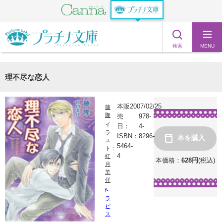
検索
MENU
理不尽な恋人
本販
2007/02/25
藤
隆
売
978-
イ
日：
4-
ラ
ISBN：
8296-
本を購入
ス
5464-
ト：
4
紅
本価格：
628
円
(税込)
月
羊
仔
f-
ラ
ピ
ス