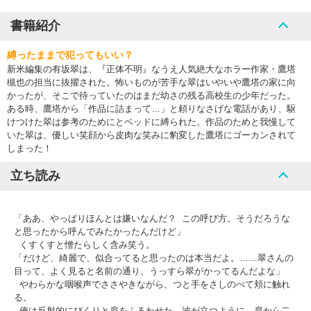
書籍紹介
縛ったままで犯ってもいい？
新米編集の有坂翠は、『正体不明』なうえ人気絶大なホラー作家・鷹塔
槻也の担当に抜擢された。怖いものが苦手な翠はいやいや鷹塔の家に向
かったが、そこで待っていたのはまだ幼さの残る高校生の少年だった。
ある時、鷹塔から「作品に詰まって…」と頼りなさげな電話があり、駆
けつけた翠は参考のためにとベッドに縛られた。作品のためと我慢して
いた翠は、優しい笑顔から皮肉な笑みに豹変した鷹塔にゴーカンされて
しまった！
立ち読み
「ああ、やっぱりほんとは嫌いなんだ？ この呼び方。そうだろうな
と思ったから呼んでみたかったんだけど」
くすくすと憎たらしく含み笑う。
「だけど、綺麗で、似合ってると思ったのは本当だよ。……翠さんの
目って、よく見ると名前の通り、うっすら翠がかってるんだよな」
やわらかな咽喉声でささやきながら、つと手をさしのべて頬に触れ
る。
俺は反射的にびくりと肩をふるわせた。波が立つように、肩から二