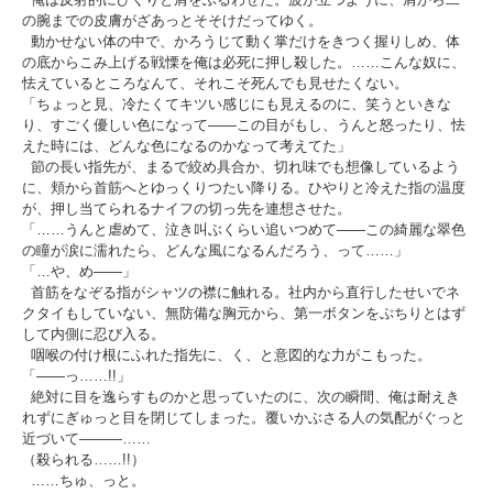
の腕までの皮膚がざあっとそそけだってゆく。
動かせない体の中で、かろうじて動く掌だけをきつく握りしめ、体
の底からこみ上げる戦慄を俺は必死に押し殺した。……こんな奴に、
怯えているところなんて、それこそ死んでも見せたくない。
「ちょっと見、冷たくてキツい感じにも見えるのに、笑うといきな
り、すごく優しい色になって――この目がもし、うんと怒ったり、怯
えた時には、どんな色になるのかなって考えてた」
節の長い指先が、まるで絞め具合か、切れ味でも想像しているよう
に、頬から首筋へとゆっくりつたい降りる。ひやりと冷えた指の温度
が、押し当てられるナイフの切っ先を連想させた。
「……うんと虐めて、泣き叫ぶくらい追いつめて――この綺麗な翠色
の瞳が涙に濡れたら、どんな風になるんだろう、って……」
「…や、め――」
首筋をなぞる指がシャツの襟に触れる。社内から直行したせいでネ
クタイもしていない、無防備な胸元から、第一ボタンをぷちりとはず
して内側に忍び入る。
咽喉の付け根にふれた指先に、く、と意図的な力がこもった。
「――っ……!!」
絶対に目を逸らすものかと思っていたのに、次の瞬間、俺は耐えき
れずにぎゅっと目を閉じてしまった。覆いかぶさる人の気配がぐっと
近づいて―――……
（殺られる……!!）
……ちゅ、っと。