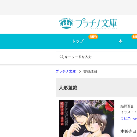
トップ
本
プラチナ文庫
書籍詳細
人形遊戯
姫野百合
イラスト
ラピスmor
本販売日