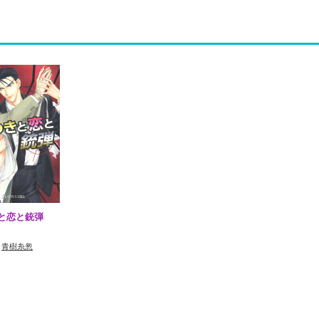
と恋と銃弾
：
青樹糸怱