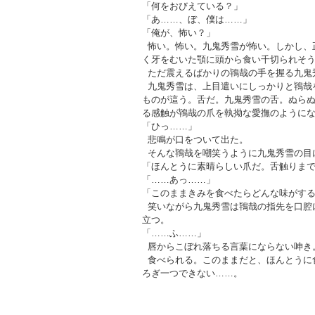
「何をおびえている？」
「あ……、ぼ、僕は……」
「俺が、怖い？」
怖い。怖い。九鬼秀雪が怖い。しかし、
く牙をむいた顎に頭から食い千切られそ
ただ震えるばかりの鴇哉の手を握る九鬼
九鬼秀雪は、上目遣いにしっかりと鴇哉
ものが這う。舌だ。九鬼秀雪の舌。ぬら
る感触が鴇哉の爪を執拗な愛撫のように
「ひっ……」
悲鳴が口をついて出た。
そんな鴇哉を嘲笑うように九鬼秀雪の目
「ほんとうに素晴らしい爪だ。舌触りま
「……あっ……」
「このままきみを食べたらどんな味がする
笑いながら九鬼秀雪は鴇哉の指先を口腔
立つ。
「……ふ……」
唇からこぼれ落ちる言葉にならない呻き
食べられる。このままだと、ほんとうに
ろぎ一つできない……。