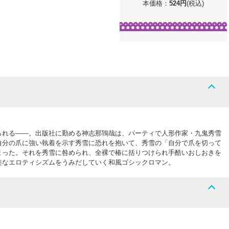
本価格：
524
円
(税込)
られる――。出版社に勤める神志那鴇哉は、パーティで人形作家・九鬼秀雪
自分の爪に強い執着を示す秀雪に恐れを抱いて、秀雪の「自分で爪を切って
まった。それを秀雪に咎められ、全裸で椿に括りつけられ手酷いおしおきを
美なエロティシズムをうみだしていく和風ゴシックロマン。