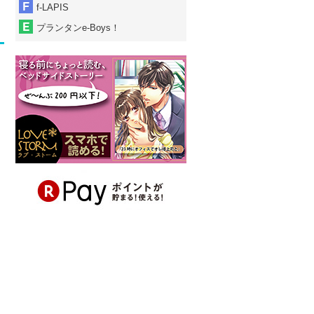
f-LAPIS
プランタンe-Boys！