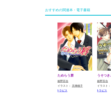
おすすめの関連本・電子書籍
ためらう唇
うそつき
姫野百合
姫野百合
イラスト：
天禅桃子
イラスト
f-ラピス
f-ラピス