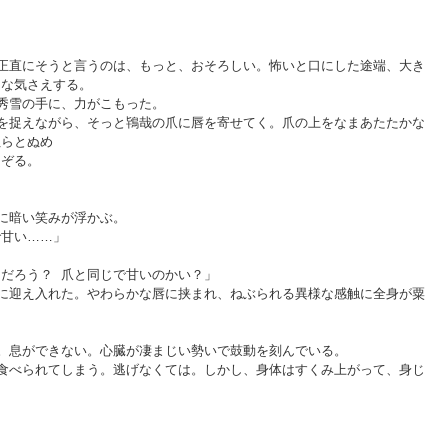
正直にそうと言うのは、もっと、おそろしい。怖いと口にした途端、大き
うな気さえする。
秀雪の手に、力がこもった。
を捉えながら、そっと鴇哉の爪に唇を寄せてく。爪の上をなまあたたかな
ぬらとぬめ
なぞる。
に暗い笑みが浮かぶ。
で甘い……」
だろう？ 爪と同じで甘いのかい？」
に迎え入れた。やわらかな唇に挟まれ、ねぶられる異様な感触に全身が粟
。息ができない。心臓が凄まじい勢いで鼓動を刻んでいる。
食べられてしまう。逃げなくては。しかし、身体はすくみ上がって、身じ