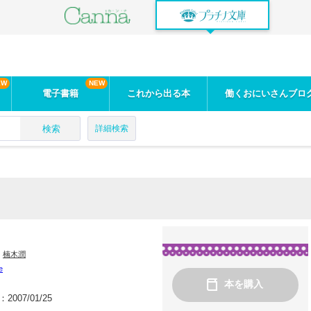
電子書籍
これから出る本
働くおにいさんブロ
検索
詳細検索
：
楠木潤
e
本を購入
：
2007/01/25