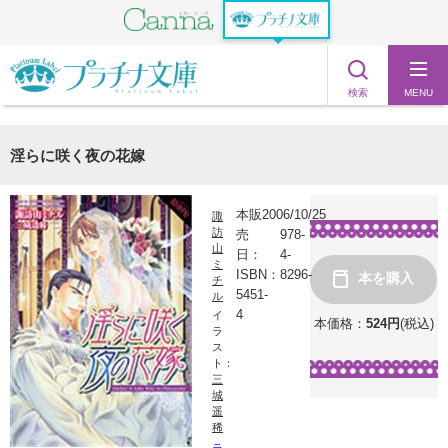
検索
MENU
淫らに咲く夜の花嫁
本販
2006/10/25
諏
訪
売
978-
山
日：
4-
ミ
ISBN：
8296-
本を購入
チ
5451-
ル
4
イ
本価格：
524
円
(税込)
ラ
ス
ト：
三
城
遥
稀