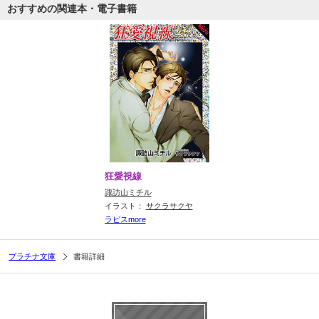
おすすめの関連本・電子書籍
狂愛視線
諏訪山ミチル
イラスト：
サクラサクヤ
ラピスmore
プラチナ文庫
書籍詳細