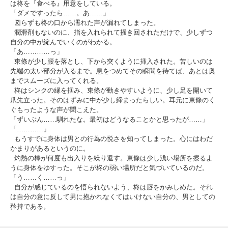
は柊を『食べる』用意をしている。
「ダメですったら……。あ……」
図らずも柊の口から濡れた声が漏れてしまった。
潤滑剤もないのに、指を入れられて掻き回されただけで、少しずつ
自分の中が綻んでいくのがわかる。
「あ…………っ」
東條が少し腰を落とし、下から突くように挿入された。苦しいのは
先端の太い部分が入るまで。息をつめてその瞬間を待てば、あとは奥
までスムーズに入ってくれる。
柊はシンクの縁を掴み、東條が動きやすいように、少し足を開いて
爪先立った。そのはずみに中が少し締まったらしい。耳元に東條のく
ぐもったような声が聞こえた。
「ずいぶん……馴れたな。最初はどうなることかと思ったが……」
「…………」
もうすでに身体は男との行為の悦さを知ってしまった。心にはわだ
かまりがあるというのに。
灼熱の棒が何度も出入りを繰り返す。東條は少し浅い場所を擦るよ
うに身体をゆすった。そこが柊の弱い場所だと気づいているのだ。
「う……く……っ」
自分が感じているのを悟られないよう、柊は唇をかみしめた。それ
は自分の意に反して男に抱かれなくてはいけない自分の、男としての
矜持である。