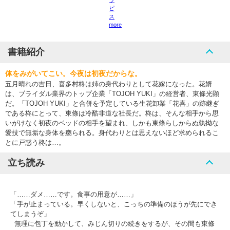
ラ
ピ
ス
more
書籍紹介
体をみがいてこい。今夜は初夜だからな。
五月晴れの吉日、喜多村柊は姉の身代わりとして花嫁になった。花婿
は、ブライダル業界のトップ企業「TOJOH YUKI」の経営者、東條光顕
だ。「TOJOH YUKI」と合併を予定している生花卸業「花喜」の跡継ぎ
である柊にとって、東條は冷酷非道な社長だ。柊は、そんな相手から思
いがけなく初夜のベッドの相手を望まれ、しかも東條らしからぬ執拗な
愛技で無垢な身体を嬲られる。身代わりとは思えないほど求められるこ
とに戸惑う柊は…。
立ち読み
「……ダメ……です。食事の用意が……」
「手が止まっている。早くしないと、こっちの準備のほうが先にでき
てしまうぞ」
無理に包丁を動かして、みじん切りの続きをするが、その間も東條