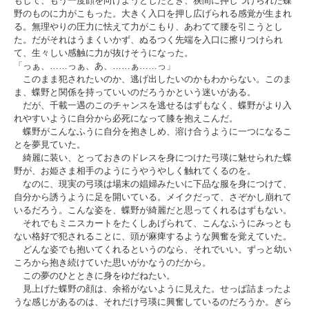
もして、もう一度顔を向けようとしたとき、狭間に押しつけられた蝶
野のものに力がこもった。大きく入口を押し広げられる感覚が生まれ
る。無理やりの圧力に怯えて力がこもり、あわてて腰を引こうとし
た。だがそれはうまくいかず、ぬるつく先端を入口に擦りつけられ
て、生々しい感触に力が抜けそうになった。
「っぁ、……っぁ、あ、……ぁ……っ」
このまま犯されたいのか、逃げ出したいのかもわからない。このま
ま、蝶野と関係を持っていいのだろうかという迷いがある。
だが、千載一遇のこのチャンスを逃せるはずもなく、蝶野がより入
れやすいように自分から必死になって膝を抱えこんだ。
蝶野がこんなふうに自分を抱きしめ、溶け合うように一つになるこ
とを夢見ていた。
綺麗に装い、とっておきのドレスを身につけた弓瑛に魅せられた蝶
野が、お姫さま相手のようにうやうやしく触れてくるのを。
なのに、現実の弓瑛は場末の娼婦みたいに下品な服を身につけて、
自分から誘うように足を開いている。メイクだって、さぞかし崩れて
いるだろう。こんな姿を、蝶野が綺麗だと思ってくれるはずもない。
それでもミニスカートをたくしあげられて、こんなふうにみっとも
ない格好で犯されることに、頭が麻痺するような興奮を覚えていた。
どんな姿でも抱いてくれるというのなら、それでいい。ずっと幼い
ころから抱き続けていた思いがかなうのだから。
この夢のひとときに身をゆだねたい。
見上げた蝶野の顔は、余裕がないように見えた。せっぱ詰まったよ
うな感じがあるのは、それだけ弓瑛に興奮しているのだろうか。ぎら