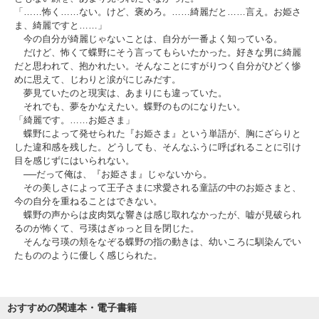
「……怖く……ない。けど、褒めろ。……綺麗だと……言え。お姫さ
ま、綺麗ですと……」
今の自分が綺麗じゃないことは、自分が一番よく知っている。
だけど、怖くて蝶野にそう言ってもらいたかった。好きな男に綺麗
だと思われて、抱かれたい。そんなことにすがりつく自分がひどく惨
めに思えて、じわりと涙がにじみだす。
夢見ていたのと現実は、あまりにも違っていた。
それでも、夢をかなえたい。蝶野のものになりたい。
「綺麗です。……お姫さま」
蝶野によって発せられた『お姫さま』という単語が、胸にざらりと
した違和感を残した。どうしても、そんなふうに呼ばれることに引け
目を感じずにはいられない。
──だって俺は、『お姫さま』じゃないから。
その美しさによって王子さまに求愛される童話の中のお姫さまと、
今の自分を重ねることはできない。
蝶野の声からは皮肉気な響きは感じ取れなかったが、嘘が見破られ
るのが怖くて、弓瑛はぎゅっと目を閉じた。
そんな弓瑛の頬をなぞる蝶野の指の動きは、幼いころに馴染んでい
たもののように優しく感じられた。
おすすめの関連本・電子書籍