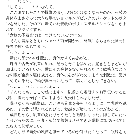
「……なに？」
「しても、……いいなんて」
ここまでしたことで蝶野のほうも後に引けなくなったのか、弓瑛の
身体をまさぐって大きな手でショッキングピンクのジャケットのボタ
ンを外した。その下に着ていた安物のポリエステルのシャツをつかま
れて、ゾクゾクする。
「女物の下着までは、つけてないんですね」
そんな言葉とともにシャツの前が開かれ、外気にさらされた胸元に
蝶野の唇が落ちてきた。
「っう、ぁ……っ！」
新たな部分への刺激に、身体がすくみあがる。
蝶野の舌先が乳首に触れ、そっとそこを舐めた。驚きととまどいが
加味しているせいか、舌にその突起をなぞられるだけで総毛立つよう
な刺激が全身を駆け抜ける。身体の芯がざわめくような刺激だ。受け
止めているだけで頭が真っ白になって、喘ぐことしかできない。
「っ……、っう、……っぁ……」
「そんなにも、ここで感じます？ 以前から着替えをお手伝いするた
びに、胸元をかばっているように見受けられましたが」
喋りながらも蝶野は、ことさら舌先を尖らせるようにして乳首を舐
めた。その舌で弾かれるたびに、敏感さが増していくのがわかる。
成長期から、乳首のあたりがやたらと過敏になった。隠していたつ
もりだったのに、何食わぬ顔で着替えさせてきた蝶野に気づかれてい
たなんて恥ずかしい。
どんな顔で自分の乳首を舐めているのか知りたくなって、視線を向