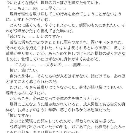
ついたような熱が、蝶野の男っぽさを際立たせている。
「……ちょ……の。……早く……」
蝶野が理性を取り戻してこの行為を止めてしまうことがないよう
に、かすれた声でせがむ。
どんなに痛くても、辛くてもよかった。蝶野のものにされたい。そ
れが弓瑛がひたすら抱えてきた願いだ。
「続けても、……いいのですか」
苦悩に満ちたつぶやきとともに顎をつかまれ、深いキスをされた。
それから足を抱えこまれた。いよいよ犯されるという実感に、激しく
鼓動が鳴り響く。だが、あらためて押しつけられた蝶野の硬く大きな
ものに、覚悟していたはずなのに身体がすくみあがる。
──こんな……、……大きいの、……無理……。
怖い、逃げたい。
自分の身体に、そんなものが入るはずがない。指だけでも、あれほ
どまでに太く感じられたのだ。
だけど、今さら後戻りはできなかった。身体が張り裂けてもいい。
蝶野のものになりたい。
だからこそ、必死になって身体の力を抜こうとした。
蝶野にこんなふうに組み敷かれていると、成人男性である自分の身
体が、お姫さまのように華奢に感じられるから不思議だった。
「怖いですか」
よっぽど緊張した顔をしていたのか、尋ねられて首を振った。
弓瑛は投げ出されていた手の甲を、顔にあてた。化粧崩れしたみっ
ともない顔を、あまり見られたくなかった。