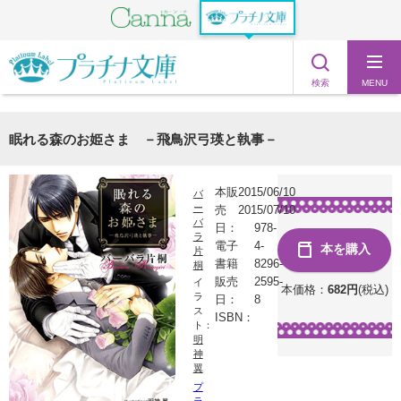
検索
MENU
眠れる森のお姫さま －飛鳥沢弓瑛と執事－
本販
2015/06/10
バ
ー
売
2015/07/10
バ
日：
978-
ラ
電子
4-
本を購入
片
書籍
8296-
桐
販売
2595-
イ
本価格：
682
円
(税込)
ラ
日：
8
ス
ISBN：
ト：
明
神
翼
プ