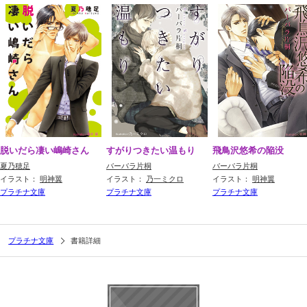
脱いだら凄い嶋崎さん
すがりつきたい温もり
飛鳥沢悠希の陥没
夏乃穂足
バーバラ片桐
バーバラ片桐
イラスト：
明神翼
イラスト：
乃一ミクロ
イラスト：
明神翼
プラチナ文庫
プラチナ文庫
プラチナ文庫
プラチナ文庫
書籍詳細