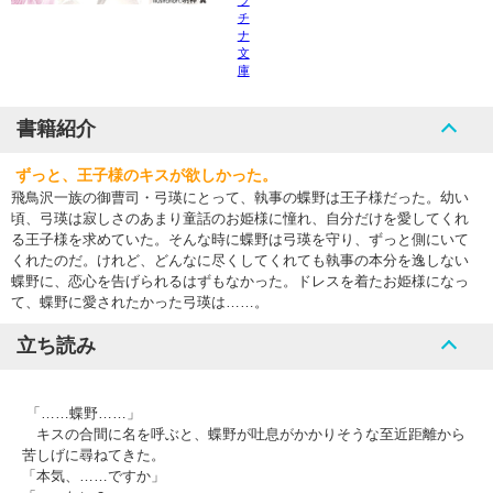
ラ
チ
ナ
文
庫
書籍紹介
ずっと、王子様のキスが欲しかった。
飛鳥沢一族の御曹司・弓瑛にとって、執事の蝶野は王子様だった。幼い
頃、弓瑛は寂しさのあまり童話のお姫様に憧れ、自分だけを愛してくれ
る王子様を求めていた。そんな時に蝶野は弓瑛を守り、ずっと側にいて
くれたのだ。けれど、どんなに尽くしてくれても執事の本分を逸しない
蝶野に、恋心を告げられるはずもなかった。ドレスを着たお姫様になっ
て、蝶野に愛されたかった弓瑛は……。
立ち読み
「……蝶野……」
キスの合間に名を呼ぶと、蝶野が吐息がかかりそうな至近距離から
苦しげに尋ねてきた。
「本気、……ですか」