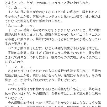
けようとした。だが、その前にちゅううっと吸い上げられた。
「う、あ……っ！」
まともに目の焦点が合わなくなるほどの甘い疼きが、吸われたとこ
ろからわき上がる。何度もチュッチュッと吸われた後で、硬い粒のよ
うになった部分を丹念に舐め上げられた。
「ん、……あ……っ」
そこからの感覚に喘がされてなすがままになっていると、足の間に
蝶野の腰を挟みこまされる。蝶野が重みをかけるとペニスとペニスと
が布越しに擦れ合い、蝶野に負けないほど自分のものが熱くなってい
るのを実感する。
ペニスが擦れ合うたびに、ひどく猥雑な興奮が下肢を駆け抜けた。
直接的な刺激に感じすぎて逃げるように身体をひねると、膝を抱え
こまれて身体を二つ折りにされ、蝶野のものの先端がさらに奥のほう
にずらされた。
「……ッ、ぁ……」
さきほど指でほぐされたその入口を蝶野の先端で探られて、弓瑛の
鼓動が跳ね上がる。蝶野と目が合ったが、途端にそらされた。その表
情は、どこか劣情を抑えかねたように苦しげだった。
──え……？
いつでも蝶野は惚れ惚れするほどの端整な顔立ちをして、落ち着き
払っていたはずだ。その蝶野が、自分を前にここまで乱れるとは思っ
ていなかった。
今の蝶野の心情をしっかり見定めておかなければならないような気