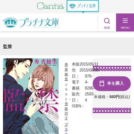
検索
MENU
監禁
本販
2015/05/11
秀
香
売
2015/06/05
穂
日：
978-
里
電子
4-
本を購入
イ
書籍
8296-
ラ
販売
2593-
ス
本価格：
660
円
(税込)
ト：
日：
4
雪
ISBN：
路
凹
子
プ
ラ