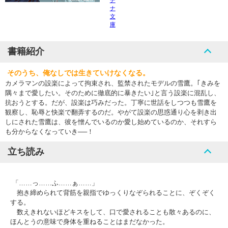
チ
ナ
文
庫
書籍紹介
そのうち、俺なしでは生きていけなくなる。
カメラマンの設楽によって拘束され、監禁されたモデルの雪鷹。｢きみを
隅々まで愛したい。そのために徹底的に暴きたい｣と言う設楽に混乱し、
抗おうとする。だが、設楽は巧みだった。丁寧に世話をしつつも雪鷹を
観察し、恥辱と快楽で翻弄するのだ。やがて設楽の思惑通り心を剥き出
しにされた雪鷹は、彼を憎んでいるのか愛し始めているのか、それすら
も分からなくなっていき──！
立ち読み
「……っ……ふ……ぁ……」
抱き締められて背筋を親指でゆっくりなぞられることに、ぞくぞく
する。
数えきれないほどキスをして、口で愛されることも散々あるのに、
ほんとうの意味で身体を重ねることはまだなかった。