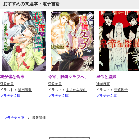
おすすめの関連本・電子書籍
我が儘な食卓
今宵、眼鏡クラブへ。
皇帝と盗賊
秀香穂里
秀香穂里
神楽日夏
イラスト：
緒田涼歌
イラスト：
やまかみ梨由
イラスト：
雪路凹子
プラチナ文庫
プラチナ文庫
プラチナ文庫
プラチナ文庫
書籍詳細