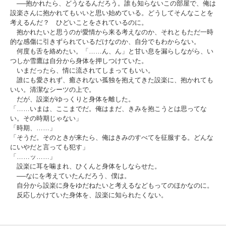
──抱かれたら、どうなるんだろう。誰も知らないこの部屋で、俺は
設楽さんに抱かれてもいいと思い始めている。どうしてそんなことを
考えるんだ？ ひどいことをされているのに。
抱かれたいと思うのが愛情から来る考えなのか、それともただ一時
的な感傷に引きずられているだけなのか、自分でもわからない。
何度も舌を絡めたい。「……ん、ん」と甘い息を漏らしながら、い
つしか雪鷹は自分から身体を押しつけていた。
いまだったら、情に流されてしまってもいい。
誰にも愛されず、癒されない孤独を抱えてきた設楽に、抱かれても
いい。清潔なシーツの上で。
だが、設楽がゆっくりと身体を離した。
「……いまは、ここまでだ。俺はまだ、きみを抱こうとは思ってな
い。その時期じゃない」
「時期、……」
「そうだ。そのときが来たら、俺はきみのすべてを征服する。どんな
にいやだと言っても犯す」
「……ッ……」
設楽に耳を噛まれ、ひくんと身体をしならせた。
──なにを考えていたんだろう、僕は。
自分から設楽に身をゆだねたいと考えるなどもってのほかなのに。
反応しかけていた身体を、設楽に知られたくない。