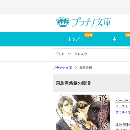
トップ
本
プラチナ文庫
書籍詳細
飛鳥沢悠希の陥没
バーバラ
イラスト
プラチナ
本販売