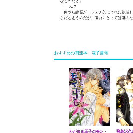
なものだと」
──ん？
何やら謙吾が、フェチ的にそれに執着し
さだと思うのだが、謙吾にとっては魅力
おすすめの関連本・電子書籍
わがまま王子のモン・
飛鳥沢久