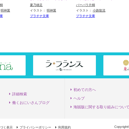
－
桐
夏乃穂足
バーバラ片桐
：
明神翼
イラスト：
明神翼
イラスト：
小路龍流
バー
庫
プラチナ文庫
プラチナ文庫
イラ
プラ
初めての方へ
詳細検索
ヘルプ
働くおにいさんブログ
海賊版に関する取り組みについ
Copyrigh
づく表示
プライバシーポリシー
利用規約