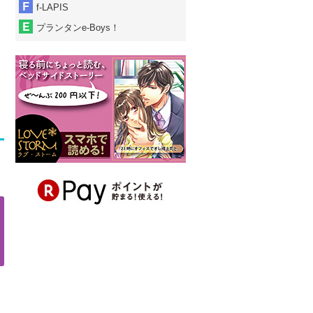
f-LAPIS
プランタンe-Boys！
れる森のお姫さま
危険なブツを召しあが
俺とアイツの課外授業