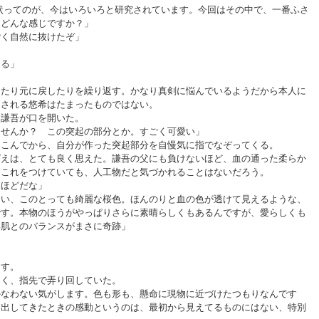
状ってのが、今はいろいろと研究されています。今回はその中で、一番ふさ
、どんな感じですか？」
ごく自然に抜けたぞ」
」
困る」
たり元に戻したりを繰り返す。かなり真剣に悩んでいるようだから本人に
うされる悠希はたまったものではない。
謙吾が口を開いた。
ませんか？ この突起の部分とか。すごく可愛い」
こんでから、自分が作った突起部分を自慢気に指でなぞってくる。
えは、とても良く思えた。謙吾の父にも負けないほど、血の通った柔らか
くこれをつけていても、人工物だと気づかれることはないだろう。
なほどだな」
さい、このとっても綺麗な桜色。ほんのりと血の色が透けて見えるような、
です。本物のほうがやっぱりさらに素晴らしくもあるんですが、愛らしくも
い肌とのバランスがまさに奇跡」
す。
く、指先で弄り回していた。
かなわない気がします。色も形も、懸命に現物に近づけたつもりなんです
を出してきたときの感動というのは、最初から見えてるものにはない、特別