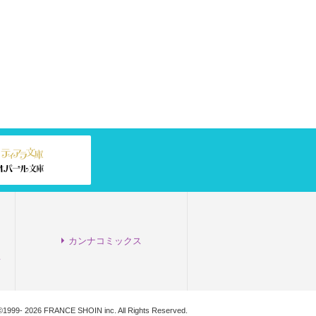
飛鳥沢弓瑛と執事－
れ
香月宮子
バラ片桐
バーバラ片桐
イラスト：
明神翼
スト：
明神翼
イラスト：
小路龍流
ラピス文庫
チナ文庫
プラチナ文庫
カンナコミックス
て
t©1999-
2026 FRANCE SHOIN inc. All Rights Reserved.