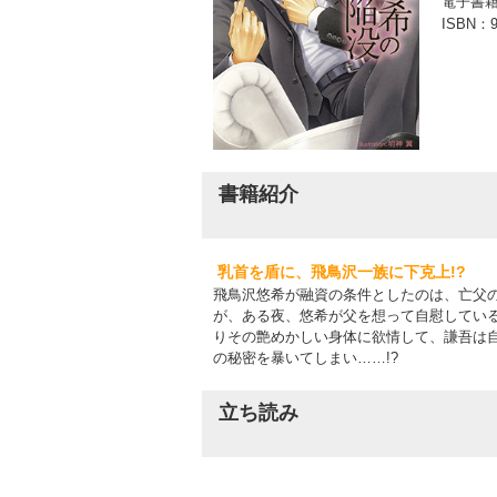
電子書
ISBN：
9
書籍紹介
乳首を盾に、飛鳥沢一族に下克上!?
飛鳥沢悠希が融資の条件としたのは、亡父
が、ある夜、悠希が父を想って自慰してい
りその艶めかしい身体に欲情して、謙吾は
の秘密を暴いてしまい……!?
立ち読み