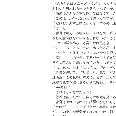
「入るときはスムーズだけど抜けない形
わしいと思われる一つを選んだんですが
「前のはこんな真空な感じではなくて、
「このほうが外れないとは思うんですが
「だけど、外すたびにぞくぞくするのは
「うーん……」
謙吾は考えこみながら、それを引っ張っ
さして意図はないのかもしれないが、そ
いい加減やめろ、と言いかけたときに、
「にしても、けっこういい出来だと思い
ぴったりと奥までシリコンパーツを押し
確かに、この外側に出るパーツのできば
そうな色合いと形になっている。おそら
「……ああ。おまえにしては、できすぎ
「心血を注いで、作りました。見てくだ
透明感。この色を出すのに、苦労したん
絶妙な色香を漂わせる小さな突起と、白
──奇跡？
それほどのものだろうか。
悠希はあらためて、自分の胸元を見下ろ
謙吾はそれでも出来に納得いかないらし
「だけど、……やっぱり何か、本物には
が。この小さな部分がくぼみの中から顔