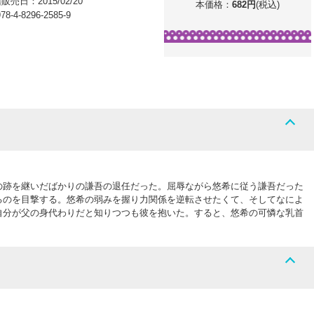
籍販売日：
2015/02/20
本価格：
682
円
(税込)
78-4-8296-2585-9
の跡を継いだばかりの謙吾の退任だった。屈辱ながら悠希に従う謙吾だった
るのを目撃する。悠希の弱みを握り力関係を逆転させたくて、そしてなによ
自分が父の身代わりだと知りつつも彼を抱いた。すると、悠希の可憐な乳首