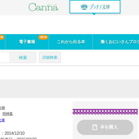
電子書籍
これから出る本
働くおにいさんブロ
検索
詳細検索
片桐
：
明神翼
文庫
本を購入
日：
2014/12/10