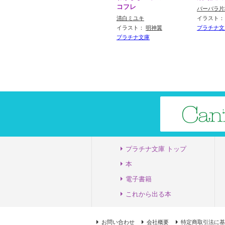
コフレ
バーバラ片
清白ミユキ
イラスト
イラスト：
明神翼
プラチナ文
プラチナ文庫
プラチナ文庫 トップ
本
電子書籍
これから出る本
お問い合わせ
会社概要
特定商取引法に基