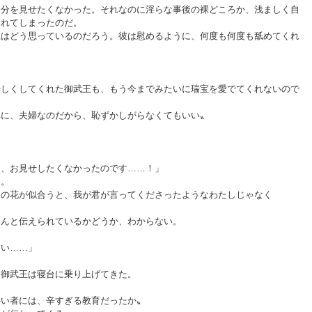
分を見せたくなかった。それなのに淫らな事後の裸どころか、浅ましく自
られてしまったのだ。
王はどう思っているのだろう。彼は慰めるように、何度も何度も舐めてくれ
優しくしてくれた御武王も、もう今までみたいに瑞宝を愛でてくれないので
れに、夫婦なのだから、恥ずかしがらなくてもいい〟
は、お見せしたくなかったのです……！」
い。
あの花が似合うと、我が君が言ってくださったようなわたしじゃなく
ゃんと伝えられているかどうか、わからない。
。
怖い……」
、御武王は寝台に乗り上げてきた。
心い者には、辛すぎる教育だったか〟