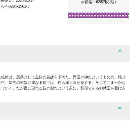
籍販売日：
2014/01/17
本価格：
628
円
(税込)
78-4-8296-2561-3
た銀狼は、褒美として皇族の花嫁を求めた。異国の神だというものの、狼と
な中、皇族の末端に連なる瑞宝は、自ら嫁ぐ決意をする。そしてこまやかな
せていく。だが夜に現れる彼の影だという男に、獣形である御武王を受け入