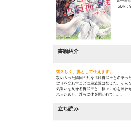
電子書
ISBN：
9
書籍紹介
幾久しく、妻として仕えます。
攻め入った隣国の兵を退け御武王と名乗っ
契りを交わすことに皇族達は怯えた。そん
気遣いを見せる御武王と、徐々に心を通わ
れるためと、淫らに体を開かれて……。
立ち読み