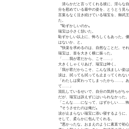
清らかだと言ってくれる彼に、淫らな自
分を慰めている最中の姿を、とうとう見
言葉もなく泣き続けている瑞宝を、御武
た。
〝恥ずかしいのか〟
瑞宝は小さく頷いた。
恥ずかしい以上に、怖ろしくもあった。
はないか、と。
〝快楽を求めるのは、自然なことだ。そ
瑞宝は、首を大きく横に振った。
「……我が君だから、こそ……」
大きくしゃくりあげ、瑞宝は呻く。
「我が君だからこそ、こんな浅ましい姿
涙は、拭っても拭っても止まってくれな
「わたしは変わってしまったから……。
て……」
混乱しているせいで、自分の気持ちがち
だが、瑞宝は訴えずにはいられなかった
「こんな……になって、はずかしい……
〝そうさせたのは俺だ〟
涙が止まらない瑞宝に添い寝するように
そして、柔らかに包んでくれる。
〝悪かったな。おまえのように素直で初