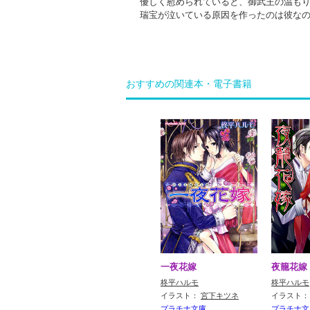
優しく慰められていると、御武王の温も
瑞宝が泣いている原因を作ったのは彼な
おすすめの関連本・電子書籍
一夜花嫁
夜籠花嫁
柊平ハルモ
柊平ハルモ
イラスト：
宮下キツネ
イラスト
プラチナ文庫
プラチナ文