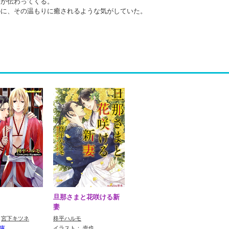
りが伝わってくる。
のに、その温もりに癒されるような気がしていた。
旦那さまと花咲ける新
妻
：
宮下キツネ
柊平ハルモ
庫
イラスト：
壱也