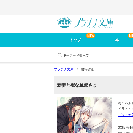
トップ
本
プラチナ文庫
書籍詳細
新妻と獣な旦那さま
柊平ハル
イラスト
プラチナ
本販売