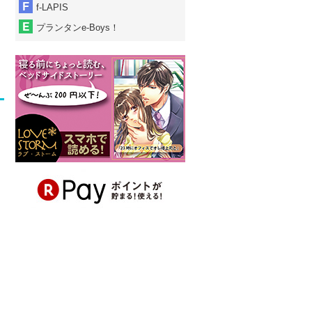
f-LAPIS
プランタンe-Boys！