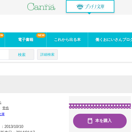
電子書籍
これから出る本
働くおにいさんブロ
検索
詳細検索
モ
：
壱也
文庫
本を購入
日：
2013/10/10