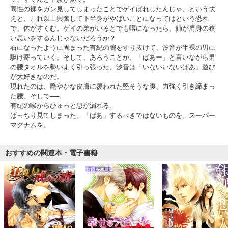
同性の裸をガン見してしまったことでゲイばれしたんじゃ、という怯
えと、これ以上興奮して下半身がやばいことになってはという恐れ
で、体がすくむ。ゲイの弟がいるとでも噂になったら、姉が肩身の狭
い思いをするんじゃないだろうか？
石になったように固まった有紀の腕をすり抜けて、汐音が半裸の男に
駆け寄っていく。そして、あろうことか、「ばあー」と言いながら男
の腰タオルを勢いよく引っ張った。汐音は「いないいないばあ」遊び
が大好きなのだ。
現れたのは、艶やかな皮膚に覆われた堅そうな腹、力強く引き締まっ
た腰、そして──。
有紀の喉からひゅっと息が漏れる。
ばっちり見てしまった。「ばあ」するべきではないものを。スーパー
マグナムを。
おすすめの関連本・電子書籍