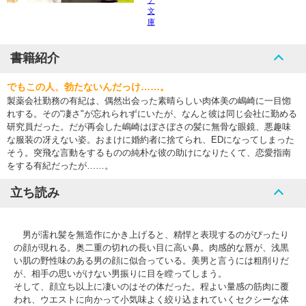
ナ
文
庫
書籍紹介
でもこの人、勃たないんだっけ……。
製薬会社勤務の有紀は、偶然出会った素晴らしい肉体美の嶋崎に一目惚
れする。その“凄さ"が忘れられずにいたが、なんと彼は同じ会社に勤める
研究員だった。だが再会した嶋崎はぼさぼさの髪に無骨な眼鏡、悪趣味
な服装の冴えない姿。おまけに婚約者に捨てられ、EDになってしまった
そう。突飛な言動をするものの純朴な彼の助けになりたくて、恋愛指南
をする有紀だったが……。
立ち読み
男が濡れ髪を無造作にかき上げると、精悍と表現するのがぴったり
の顔が現れる。奥二重の切れの長い目に高い鼻。肉感的な唇が、浅黒
い肌の野性味のある男の顔に似合っている。美男と言うには粗削りだ
が、相手の思いがけない男振りに目を瞠ってしまう。
そして、顔立ち以上に凄いのはその体だった。程よい量感の筋肉に覆
われ、ウエストに向かって小気味よく絞り込まれていくセクシーな体