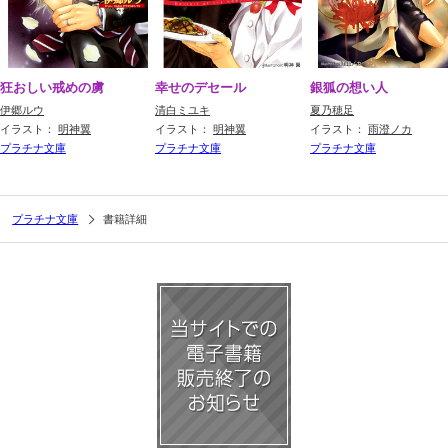
狂おしい戒めの虜
幸せのデセール
銀狐の想い人
伊郷ルウ
清白ミユキ
夏乃穂足
イラスト：
明神翼
イラスト：
明神翼
イラスト：
雨澄ノカ
プラチナ文庫
プラチナ文庫
プラチナ文庫
プラチナ文庫
書籍詳細