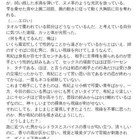
が、拭い残した水滴を弾いて、ヌメ革のような光沢を放っている。
雫を乗せた肩や上腕二頭筋、腕の動きに従って動く大胸筋に目を奪わ
れる。
（……エロい）
タオルで覆われている部分はどうなっているんだ、と考えている自分
に気づいた途端、カッと体が火照った。
（何を考えてるんだ、俺は）
いくら最近忙しくて性的なことから遠ざかっているからとはいえ、姉
のすぐそばに住む男に、疾しい視線を向けてしまうなんて。
有紀は身長が百七十五センチあるし、相手に主導権を握られるのが苦
手という性的な好みもあって、セックスの場面ではほぼ百パーセン
ト、タチである。ほぼ、と言うのは初恋の相手との行為だけは受け身
の立場だったからで、有紀にとって苦い思い出であるその恋が終わっ
てからは、一度もネコを経験していない。
これまで相手にしてきたのは、有紀より小柄で可愛い青年ばかり。一
方、今目の前にいる男はいかにも男くさいタイプで、有紀より逞しい
上に十センチほど背が高そうだ。普段の好みからはかけ離れているは
ずなのに、神々しいまでの裸体から視線が剥がせない。
それにしても、まじまじと凝視しすぎたようだ。視線を不審に思った
のか、男が有紀の顔を覗き込むようにした。
「どうしました？」
急に近づいた男からシトラスとスパイスの香りが匂い立つ。清々しい
のに、香りの底が仄かに甘い。視覚と嗅覚ダブルで官能が刺激され
て、ずくんと下腹が疼く。