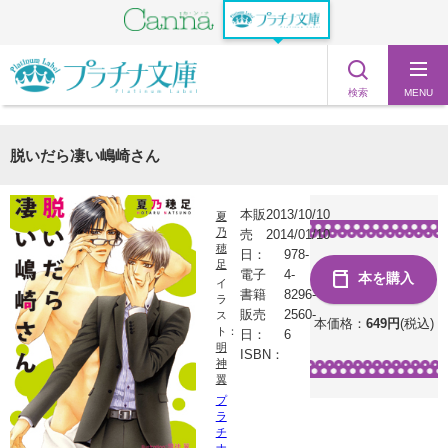
検索
MENU
脱いだら凄い嶋崎さん
本販
2013/10/10
夏
乃
売
2014/01/10
穂
日：
978-
足
電子
4-
本を購入
イ
書籍
8296-
ラ
販売
2560-
ス
本価格：
649
円
(税込)
ト：
日：
6
明
ISBN：
神
翼
プ
ラ
チ