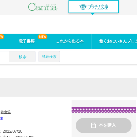
電子書籍
これから出る本
働くおにいさんブロ
検索
詳細検索
：
鈴倉温
庫
本を購入
：
2012/07/10