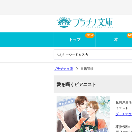
トップ
本
プラチナ文庫
書籍詳細
愛を囁くピアニスト
花川戸菖蒲
イラスト
プラチナ文
本販売日