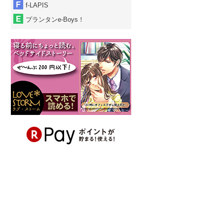
f-LAPIS
プランタンe-Boys！