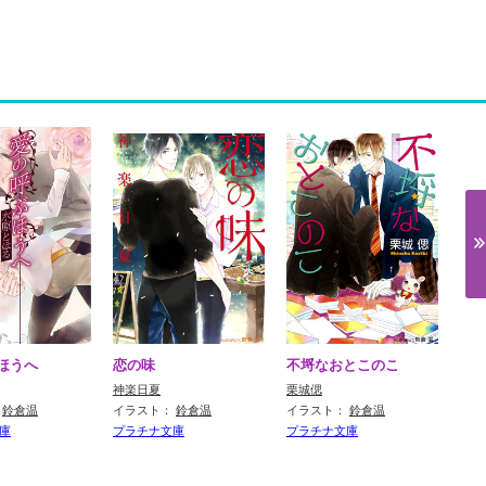
恋の味
不埒なおとこのこ
恋
ほうへ
ぎ
神楽日夏
栗城偲
イラスト：
鈴倉温
イラスト：
鈴倉温
成瀬
：
鈴倉温
プラチナ文庫
プラチナ文庫
イラ
庫
プラ