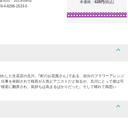
販売日：
2013/05/02
本価格：
628
円
(税込)
78-4-8296-2533-0
れした生花店の北川。｢町のお花屋さん｣である、自分のフラワーアレンジ
。仕事を依頼されて桜若が人気ピアニストだと知るが、北川にとって彼は可
す桜若に翻弄され、気持ちは高まるばかりだった。そして晴れて両思い