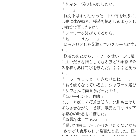
「きみを、僕のものにしたい」
「……」
抗えるはずがなかった。甘い毒を吹きこ
も先に体が動き、桜若を抱きしめようと
い微笑で言ったのだ。
「シャワーを浴びてくるから」
「あ……、うん……」
ゆったりとした足取りでバスルームに向
た。
桜若のあとからシャワーを使い、少し迷
に注いだ水を憎らしくなるほどの余裕で
スを取りあげて水を飲んだ。ふふふと笑
た。
「…っ、ちょっと、いきなりだね……」
「もう硬くなっているよ。シャワーを浴
「サワさんて肉食系だったの？」
「百パーセント、肉食」
うふ、と妖しく桜若は笑う。北川もニヤ
ずらさせながら、首筋、喉元と口づけを
は感心の吐息をこぼした。
「綺麗な体してるね……」
「脱いだ時に、がっかりさせたくないか
さすが肉食系らしい発言だと思った。桜