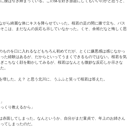
逆に腰は引き締まっている。この体を好き放題にしてもいいのかと思うと、
」
ながら綺麗な体にキスを降らせていった。桜若の足の間に膝で立ち、バス
のそこは、まだなんの反応も示していなかった。くそ、余裕だなと悔しく思
のものを口に入れるなどもちろん初めてだが、とくに嫌悪感は感じなかっ
らった経験はあるが、だからといってうまくできるものではない。桜若を気
まぎこちなく顔を動かしてみるが、桜若はなんとも微妙な反応しか示さな
ねた。
を増した。え？ と思う北川に、うふふと笑って桜若は答えた。
…」
ゆっくり教えるから」
は赤面してしまった。なんというか、自分がまだ童貞で、年上のお姉さん
なってしまったのだ。