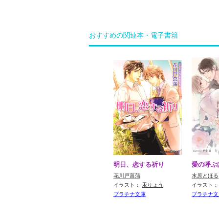
おすすめの関連本・電子書籍
明日、恋する祈り
愛の呼ぶ
花川戸菖蒲
水原とほる
イラスト：
汞りょう
イラスト
プラチナ文庫
プラチナ文