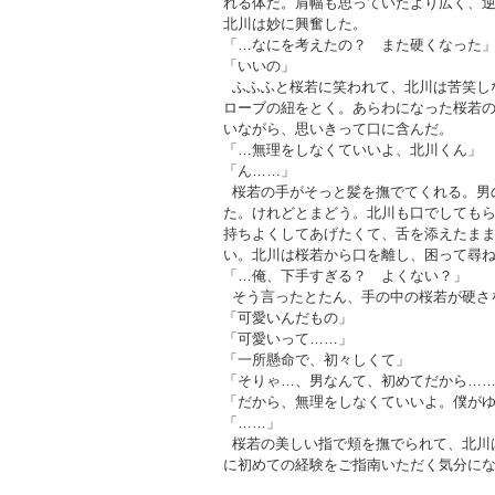
れる体だ。肩幅も思っていたより広く、
北川は妙に興奮した。
「…なにを考えたの？ また硬くなった
「いいの」
ふふふと桜若に笑われて、北川は苦笑し
ローブの紐をとく。あらわになった桜若
いながら、思いきって口に含んだ。
「…無理をしなくていいよ、北川くん」
「ん……」
桜若の手がそっと髪を撫でてくれる。男
た。けれどとまどう。北川も口でしても
持ちよくしてあげたくて、舌を添えたま
い。北川は桜若から口を離し、困って尋
「…俺、下手すぎる？ よくない？」
そう言ったとたん、手の中の桜若が硬さ
「可愛いんだもの」
「可愛いって……」
「一所懸命で、初々しくて」
「そりゃ…、男なんて、初めてだから…
「だから、無理をしなくていいよ。僕が
「……」
桜若の美しい指で頬を撫でられて、北川
に初めての経験をご指南いただく気分に