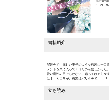
電子書籍
ISBN：
9
書籍紹介
配達先で、麗しい王子のような桜若に一目惚
メントを気に入ってくれたのも嬉しかった
愛い魔性の男でしかない。煽ってはぐらか
に！ ところが、桜若はバリタチで……!？
立ち読み