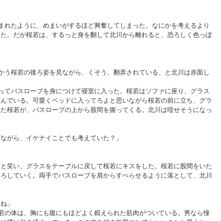
まれたように、めまいがするほど興奮してしまった。なにかを考えるより
した。だが桜若は、するっと身を翻して北川から離れると、恐ろしく色っぽ
かう桜若の後ろ姿を見ながら、くそう、翻弄されている、と北川は赤面し
ってバスローブを身につけて寝室に入った。桜若はソファに座り、グラス
飲んでいる。可愛くベッドに入ってろよと思いながら桜若の前に立ち、グラ
った桜若が、バスローブの上から股間を握ってくる。北川は噎せそうになっ
びながら、イケナイことでも考えていた？」
リと笑い、グラスをテーブルに戻して桜若にキスをした。桜若に股間をいた
下ろしていく。両手でバスローブを肩からすべらせるように落として、北川
らね」
若の体は、胸にも腹にもほどよく鍛えられた筋肉がついている。男なら憧