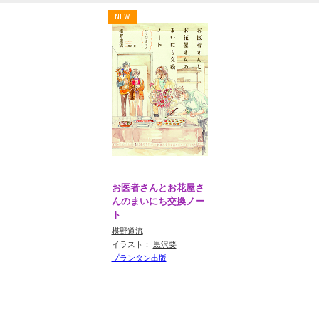
お医者さんとお花屋さ
んのまいにち交換ノー
ト
椹野道流
イラスト：
黒沢要
プランタン出版